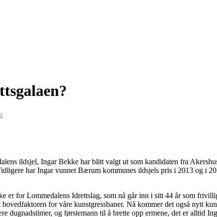
ettsgalaen?
6
s ildsjel, Ingar Bekke har blitt valgt ut som kandidaten fra Akershus 
r. Tidligere har Ingar vunnet Bærum kommunes ildsjels pris i 2013 og i
e er for Lommedalens Idrettslag, som nå går inn i sitt 44 år som frivill
vært hovedfaktoren for våre kunstgressbaner. Nå kommer det også nytt 
ere dugnadstimer, og førstemann til å brette opp ermene, det er alltid Ing