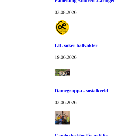
Påmelding Allidrett 5-åringer
03.08.2026
LIL søker hallvakter
19.06.2026
Damegruppa - sosialkveld
02.06.2026
Gamle drakter får nytt liv