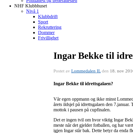
Politiattest og trenerattesten
NHF Klubbhuset
Nivå 1
Klubbdrift
Sport
Rekruttering
Dommer
Frivillighet
Ingar Bekke til idr
Postet av
Lommedalen IL
den
18. nov 201
Ingar Bekke til idrettsgalaen?
Vår egen oppmann og ikke minst Lommedalen
årets ildsjel på idrettsgalaen den 7.janua
mottok i pausen på cupfinalen.
Det er ingen tvil om hvor viktig Ingar Bekk
meste når det gjelder fotballen, og har 
igjen Ingar står bak. Dette betyr da enda fl