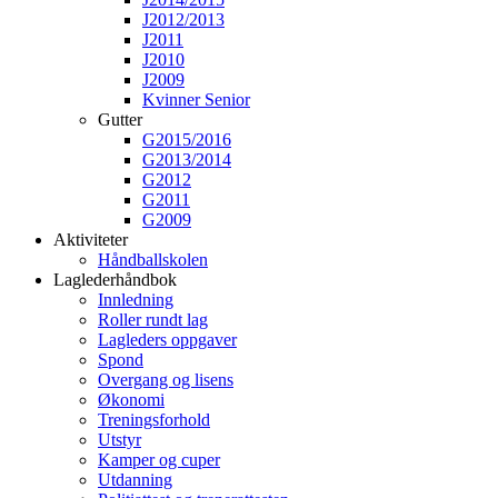
J2012/2013
J2011
J2010
J2009
Kvinner Senior
Gutter
G2015/2016
G2013/2014
G2012
G2011
G2009
Aktiviteter
Håndballskolen
Laglederhåndbok
Innledning
Roller rundt lag
Lagleders oppgaver
Spond
Overgang og lisens
Økonomi
Treningsforhold
Utstyr
Kamper og cuper
Utdanning