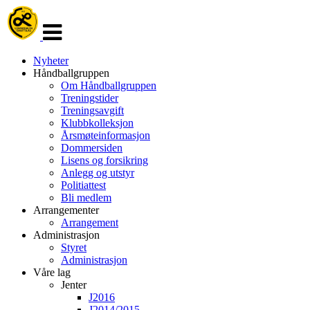
Veksle
navigasjon
Nyheter
Håndballgruppen
Om Håndballgruppen
Treningstider
Treningsavgift
Klubbkolleksjon
Årsmøteinformasjon
Dommersiden
Lisens og forsikring
Anlegg og utstyr
Politiattest
Bli medlem
Arrangementer
Arrangement
Administrasjon
Styret
Administrasjon
Våre lag
Jenter
J2016
J2014/2015