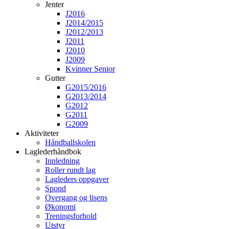
Jenter
J2016
J2014/2015
J2012/2013
J2011
J2010
J2009
Kvinner Senior
Gutter
G2015/2016
G2013/2014
G2012
G2011
G2009
Aktiviteter
Håndballskolen
Laglederhåndbok
Innledning
Roller rundt lag
Lagleders oppgaver
Spond
Overgang og lisens
Økonomi
Treningsforhold
Utstyr