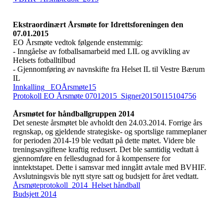
Ekstraordinært Årsmøte for Idrettsforeningen den
07.01.2015
EO Årsmøte vedtok følgende enstemmig:
- Inngåelse av fotballsamarbeid med LIL og avvikling av
Helsets fotballtilbud
- Gjennomføring av navnskifte fra Helset IL til Vestre Bærum
IL
Innkalling_ EOÅrsmøte15
Protokoll EO Årsmøte 07012015_Signer20150115104756
Årsmøtet for håndballgruppen 2014
Det seneste årsmøtet ble avholdt den 24.03.2014. Forrige års
regnskap, og gjeldende strategiske- og sportslige rammeplaner
for perioden 2014-19 ble vedtatt på dette møtet. Videre ble
treningsavgiftene kraftig redusert. Det ble samtidig vedtatt å
gjennomføre en fellesdugnad for å kompensere for
inntektstapet. Dette i samsvar med inngått avtale med BVHIF.
Avslutningsvis ble nytt styre satt og budsjett for året vedtatt.
Årsmøteprotokoll_2014_Helset håndball
Budsjett 2014