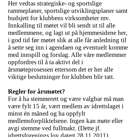
Her vedtas strategiske- og sportslige
rammeplaner, sportslige utviklingsplaner samt
budsjett for klubbens virksomheter mv.
Innkalling til møtet vil bli sendt ut til alle
medlemmene, og lagt ut på hjemmesidene her,
i god tid før møtet slik at alle får anledning til
å sette seg inn i agendaen og eventuelt komme
med innspill og forslag. Alle våre medlemmer
oppfordres til å ta aktivt del i
årsmøteprosessen ettersom det er her alle
viktige beslutninger for klubben blir tatt.
Regler for årsmøtet?
For å ha stemmerett og være valgbar må man
være fylt 15 år, vært medlem av idrettslaget i
minst én måned og ha oppfylt
medlemsforpliktelsene. Ingen kan møte eller
avgi stemme ved fullmakt. (Dette jf.
idrettsforenings lov datert 28.11.2011)