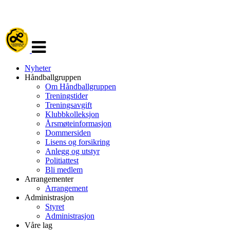
Veksle
navigasjon
Nyheter
Håndballgruppen
Om Håndballgruppen
Treningstider
Treningsavgift
Klubbkolleksjon
Årsmøteinformasjon
Dommersiden
Lisens og forsikring
Anlegg og utstyr
Politiattest
Bli medlem
Arrangementer
Arrangement
Administrasjon
Styret
Administrasjon
Våre lag