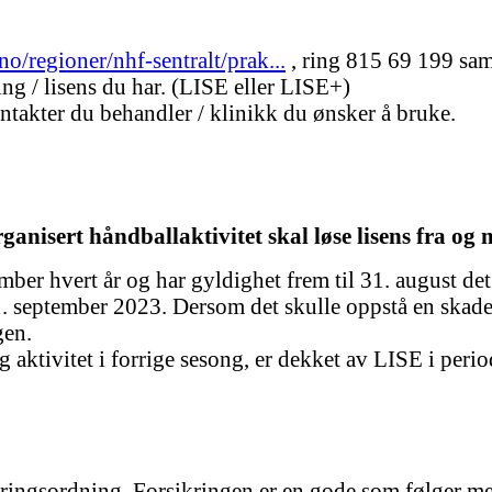
o/regioner/nhf-sentralt/prak...
, ring 815 69 199 samm
ing / lisens du har. (LISE eller LISE+)
ontakter du behandler / klinikk du ønsker å bruke.
ganisert håndballaktivitet skal løse lisens fra og 
tember hvert år og har gyldighet frem til 31. august de
1. september 2023. Dersom det skulle oppstå en skade 
ngen.
g aktivitet i forrige sesong, er dekket av LISE i perio
ringsordning. Forsikringen er en gode som følger me