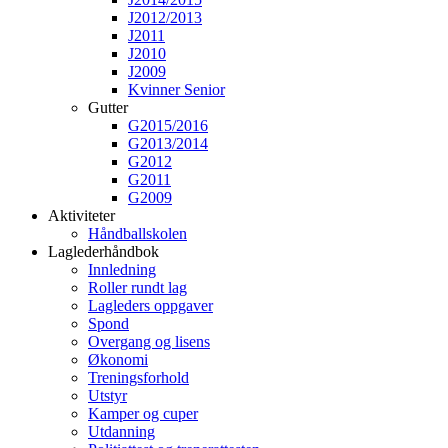
J2012/2013
J2011
J2010
J2009
Kvinner Senior
Gutter
G2015/2016
G2013/2014
G2012
G2011
G2009
Aktiviteter
Håndballskolen
Laglederhåndbok
Innledning
Roller rundt lag
Lagleders oppgaver
Spond
Overgang og lisens
Økonomi
Treningsforhold
Utstyr
Kamper og cuper
Utdanning