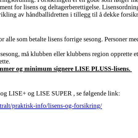
nt for lisens og deltagerberettigelse. Lisensordnin
ikling av håndballidretten i tillegg til å dekke forsi
or alle som betalte lisens forrige sesong. Personer me
e sesong, må klubben eller klubbens region opprette et
ette.
lemmer og minimum signere LISE PLUSS-lisens.
 og LISE+ og LISE SUPER , se følgende link:
alt/praktisk-info/lisens-og-forsikring/