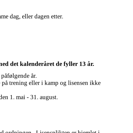
e dag, eller dagen etter.
med det kalenderåret de fyller 13 år.
t påfølgende år.
på trening eller i kamp og lisensen ikke
den 1. mai - 31. august.
d ordningen. Lisensplikten er hjemlet i