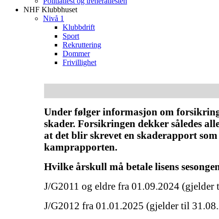
Politiattest og trenerattesten
NHF Klubbhuset
Nivå 1
Klubbdrift
Sport
Rekruttering
Dommer
Frivillighet
Under følger informasjon om forsikri
skader. Forsikringen dekker således alle
at det blir skrevet en skaderapport som
kamprapporten.
Hvilke årskull må betale lisens sesonge
J/G2011 og eldre fra 01.09.2024 (gjelder 
J/G2012 fra 01.01.2025 (gjelder til 31.08