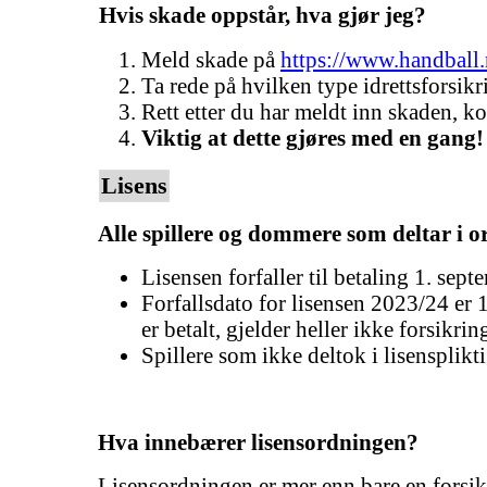
Hvis skade oppstår, hva gjør jeg?
Meld skade på
https://www.handball.n
Ta rede på hvilken type idrettsforsikr
Rett etter du har meldt inn skaden, k
Viktig at dette gjøres med en gang!
Lisens
Alle spillere og dommere som deltar i or
Lisensen forfaller til betaling 1. sep
Forfallsdato for lisensen 2023/24 er 
er betalt, gjelder heller ikke forsikri
Spillere som ikke deltok i lisensplikti
Hva innebærer lisensordningen?
Lisensordningen er mer enn bare en forsik