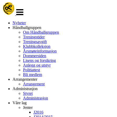
Veksle
navigasjon
Nyheter
Håndballgruppen
Om Håndballgruppen
Treningstider
Treningsavgift
Klubbkolleksjon
Årsmøteinformasjon
Dommersiden
Lisens og forsikring
Anlegg og utstyr
Politiattest
Bli medlem
Arrangementer
Arrangement
Administrasjon
Styret
Administrasjon
Våre lag
Jenter
J2016
J2014/2015