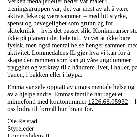
Verken medaljer eller heder var målet i
treningsgruppen vår; det var mest av alt å være
aktive, leke og være sammen – med litt styrke,
spenst og bevegelighet som grunnlag for
skiteknikk – hvis det passet slik. Konkurranser st
ikke på planen i det hele tatt. Vi vet at ikke bare
fysisk, men også mental helse henger sammen me
aktivitet. Lommedalens IL gjør hva vi kan for å
skape den rammen som kan gi våre ungdommer
trygghet og verktøy til å håndtere livet, i haller, p
banen, i bakken eller i løypa.
Emma var selv opptatt av unges mentale helse og
av å hjelpe andre. Emmas familie har laget et
minnefond med kontonummer
1226.68.05932
– l
oss bidra til formål hun brant for.
Ole Reistad
Styreleder
Lommedalens IL