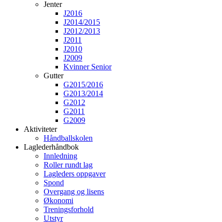
Jenter
J2016
J2014/2015
J2012/2013
J2011
J2010
J2009
Kvinner Senior
Gutter
G2015/2016
G2013/2014
G2012
G2011
G2009
Aktiviteter
Håndballskolen
Laglederhåndbok
Innledning
Roller rundt lag
Lagleders oppgaver
Spond
Overgang og lisens
Økonomi
Treningsforhold
Utstyr