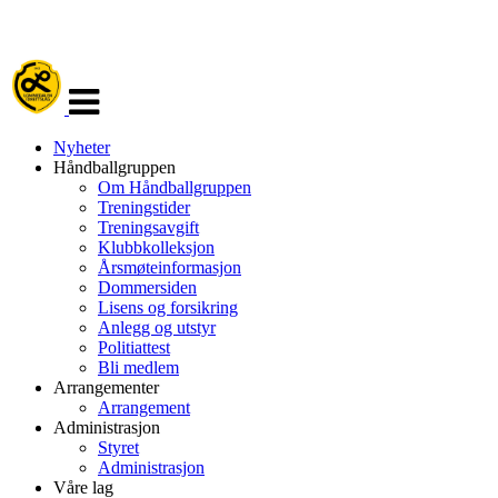
Veksle
navigasjon
Nyheter
Håndballgruppen
Om Håndballgruppen
Treningstider
Treningsavgift
Klubbkolleksjon
Årsmøteinformasjon
Dommersiden
Lisens og forsikring
Anlegg og utstyr
Politiattest
Bli medlem
Arrangementer
Arrangement
Administrasjon
Styret
Administrasjon
Våre lag