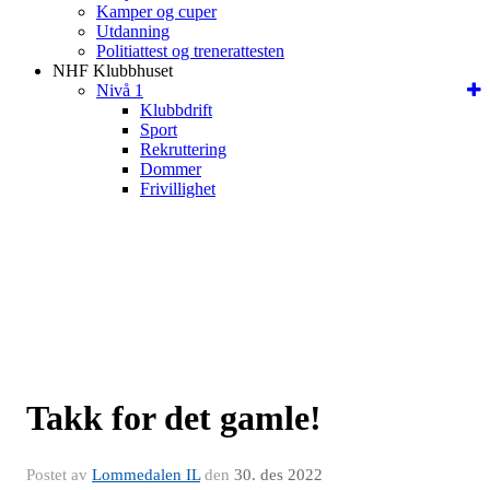
Kamper og cuper
Utdanning
Politiattest og trenerattesten
NHF Klubbhuset
Nivå 1
Klubbdrift
Sport
Rekruttering
Dommer
Frivillighet
Takk for det gamle!
Postet av
Lommedalen IL
den
30. des 2022