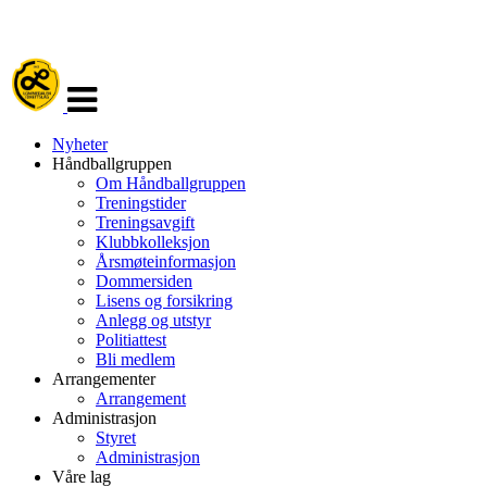
Veksle
navigasjon
Nyheter
Håndballgruppen
Om Håndballgruppen
Treningstider
Treningsavgift
Klubbkolleksjon
Årsmøteinformasjon
Dommersiden
Lisens og forsikring
Anlegg og utstyr
Politiattest
Bli medlem
Arrangementer
Arrangement
Administrasjon
Styret
Administrasjon
Våre lag