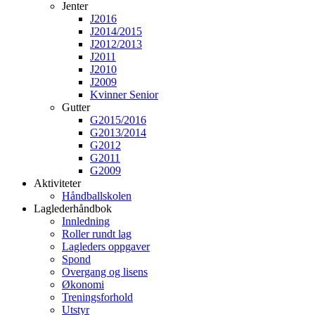
Jenter
J2016
J2014/2015
J2012/2013
J2011
J2010
J2009
Kvinner Senior
Gutter
G2015/2016
G2013/2014
G2012
G2011
G2009
Aktiviteter
Håndballskolen
Laglederhåndbok
Innledning
Roller rundt lag
Lagleders oppgaver
Spond
Overgang og lisens
Økonomi
Treningsforhold
Utstyr