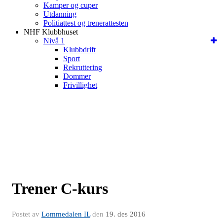
Kamper og cuper
Utdanning
Politiattest og trenerattesten
NHF Klubbhuset
Nivå 1
Klubbdrift
Sport
Rekruttering
Dommer
Frivillighet
Trener C-kurs
Postet av
Lommedalen IL
den
19. des 2016