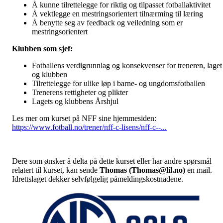
Å kunne tilrettelegge for riktig og tilpasset fotballaktivitet
Å vektlegge en mestringsorientert tilnærming til læring
Å benytte seg av feedback og veiledning som er
mestringsorientert
Klubben som sjef:
Fotballens verdigrunnlag og konsekvenser for treneren, laget
og klubben
Tilrettelegge for ulike løp i barne- og ungdomsfotballen
Trenerens rettigheter og plikter
Lagets og klubbens Årshjul
Les mer om kurset på NFF sine hjemmesiden:
https://www.fotball.no/trener/nff-c-lisens/nff-c--...
Dere som ønsker å delta på dette kurset eller har andre spørsmål
relatert til kurset, kan sende
Thomas (Thomas@lil.no)
en mail.
Idrettslaget dekker selvfølgelig påmeldingskostnadene.