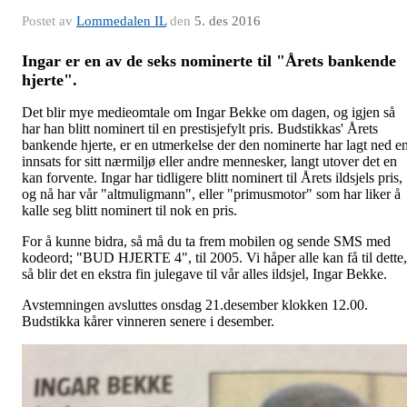
Postet av
Lommedalen IL
den
5. des 2016
Ingar er en av de seks nominerte til "Årets bankende
hjerte".
Det blir mye medieomtale om Ingar Bekke om dagen, og igjen så
har han blitt nominert til en prestisjefylt pris. Budstikkas' Årets
bankende hjerte, er en utmerkelse der den nominerte har lagt ned e
innsats for sitt nærmiljø eller andre mennesker, langt utover det en
kan forvente. Ingar har tidligere blitt nominert til Årets ildsjels pris,
og nå har vår "altmuligmann", eller "primusmotor" som har liker å
kalle seg blitt nominert til nok en pris.
For å kunne bidra, så må du ta frem mobilen og sende SMS med
kodeord; "BUD HJERTE 4", til 2005. Vi håper alle kan få til dette,
så blir det en ekstra fin julegave til vår alles ildsjel, Ingar Bekke.
Avstemningen avsluttes onsdag 21.desember klokken 12.00.
Budstikka kårer vinneren senere i desember.