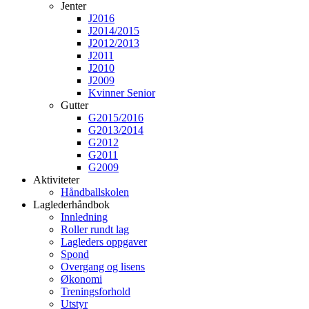
Jenter
J2016
J2014/2015
J2012/2013
J2011
J2010
J2009
Kvinner Senior
Gutter
G2015/2016
G2013/2014
G2012
G2011
G2009
Aktiviteter
Håndballskolen
Laglederhåndbok
Innledning
Roller rundt lag
Lagleders oppgaver
Spond
Overgang og lisens
Økonomi
Treningsforhold
Utstyr