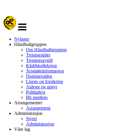
Veksle
navigasjon
Nyheter
Håndballgruppen
Om Håndballgruppen
Treningstider
Treningsavgift
Klubbkolleksjon
Årsmøteinformasjon
Dommersiden
Lisens og forsikring
Anlegg og utstyr
Politiattest
Bli medlem
Arrangementer
Arrangement
Administrasjon
Styret
Administrasjon
Våre lag