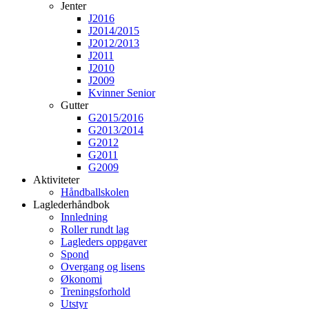
Jenter
J2016
J2014/2015
J2012/2013
J2011
J2010
J2009
Kvinner Senior
Gutter
G2015/2016
G2013/2014
G2012
G2011
G2009
Aktiviteter
Håndballskolen
Laglederhåndbok
Innledning
Roller rundt lag
Lagleders oppgaver
Spond
Overgang og lisens
Økonomi
Treningsforhold
Utstyr