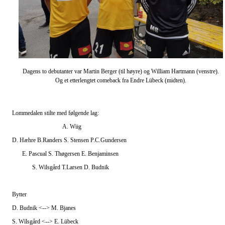
Dagens to debutanter var Martin Berger (til høyre) og William Hartmann (venstre).
Og et etterlengtet comeback fra Endre Lübeck (midten).
Lommedalen stilte med følgende lag:
A. Wiig
D. Hæhre B.Randers S. Stensen P.C.Gundersen
E. Pascual S. Thøgersen E. Benjaminsen
S. Wilsgård T.Larsen D. Budnik
Bytter
D. Budnik <--> M. Bjanes
S. Wilsgård <--> E. Lübeck