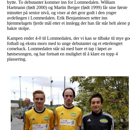
bytte. To debutanter kommer inn for Lommedalen. William
Hartmann (født 2000) og Martin Berger (født 1999) får sine første
minutter på senior nivå, og viser at det gror godt i den yngre
avdelingen i Lommedalen. Erik Benjaminsen setter inn
hjemmelagets fjerde mål etter et innlegg der han får står helt alene 
bakre stolpe.
Kampen ender 4-0 til Lommedalen, der vi kan se tilbake til mye go
fotball og ekstra moro med t
o unge debutanter og et etterlengtet
comeback. Lommedalen står nå med bare et tap i løpet av
høstsesongen, og har fortsatt en mulighet til å klare en topp 4
plassering.