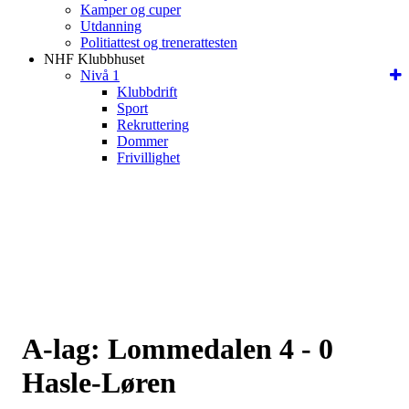
Kamper og cuper
Utdanning
Politiattest og trenerattesten
NHF Klubbhuset
Nivå 1
Klubbdrift
Sport
Rekruttering
Dommer
Frivillighet
A-lag: Lommedalen 4 - 0
Hasle-Løren