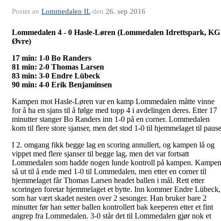
Postet av
Lommedalen IL
den
26. sep 2016
Lommedalen 4 - 0 Hasle-Løren (Lommedalen Idrettspark, KG
Øvre)
17 min: 1-0 Bo Randers
81 min: 2-0 Thomas Larsen
83 min: 3-0 Endre Lübeck
90 min: 4-0 Erik Benjaminsen
Kampen mot Hasle-Løren var en kamp Lommedalen måtte vinne
for å ha en sjans til å følge med topp 4 i avdelingen deres. Etter 17
minutter stanger Bo Randers inn 1-0 på en corner. Lommedalen
kom til flere store sjanser, men det stod 1-0 til hjemmelaget til pause
I 2. omgang fikk begge lag en scoring annullert, og kampen lå og
vippet med flere sjanser til begge lag, men det var fortsatt
Lommedalen som hadde nogen lunde kontroll på kampen. Kampe
så ut til å ende med 1-0 til Lommedalen, men etter en corner til
hjemmelaget får Thomas Larsen headet ballen i mål. Rett etter
scoringen foretar hjemmelaget et bytte. Inn kommer Endre Lübeck,
som har vært skadet nesten over 2 sesonger. Han bruker bare 2
minutter før han setter ballen kontrollert bak keeperen etter et fint
angrep fra Lommedalen. 3-0 står det til Lommedalen gjør nok et