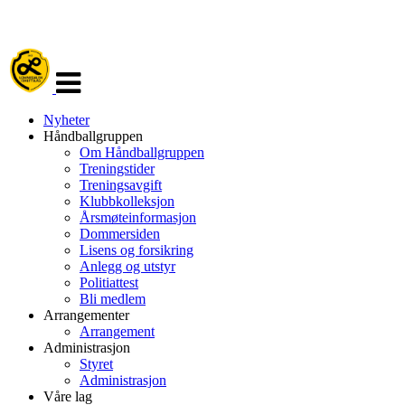
Veksle
navigasjon
Nyheter
Håndballgruppen
Om Håndballgruppen
Treningstider
Treningsavgift
Klubbkolleksjon
Årsmøteinformasjon
Dommersiden
Lisens og forsikring
Anlegg og utstyr
Politiattest
Bli medlem
Arrangementer
Arrangement
Administrasjon
Styret
Administrasjon
Våre lag