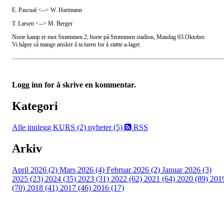
E. Pascual <--> W. Hartmann
T. Larsen <--> M. Berger
Neste kamp er mot Strømmen 2, borte på Strømmen stadion, Mandag 03.Oktober.
Vi håper så mange ønsker å ta turen for å støtte a-laget.
Logg inn for å skrive en kommentar.
Kategori
Alle innlegg
KURS (2)
nyheter (5)
RSS
Arkiv
April 2026 (2)
Mars 2026 (4)
Februar 2026 (2)
Januar 2026 (3)
2025 (23)
2024 (35)
2023 (31)
2022 (62)
2021 (64)
2020 (89)
201
(70)
2018 (41)
2017 (46)
2016 (17)