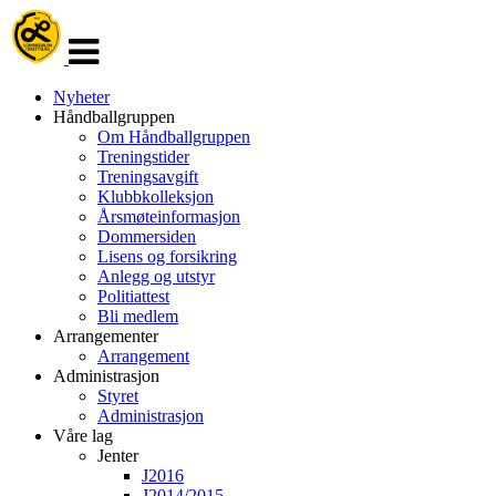
Veksle
navigasjon
Nyheter
Håndballgruppen
Om Håndballgruppen
Treningstider
Treningsavgift
Klubbkolleksjon
Årsmøteinformasjon
Dommersiden
Lisens og forsikring
Anlegg og utstyr
Politiattest
Bli medlem
Arrangementer
Arrangement
Administrasjon
Styret
Administrasjon
Våre lag
Jenter
J2016
J2014/2015