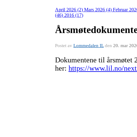
April 2026 (2)
Mars 2026 (4)
Februar 202
(46)
2016 (17)
Årsmøtedokument
Postet av
Lommedalen IL
den
20. mar 202
Dokumentene til årsmøtet 2
her:
https://www.lil.no/ne