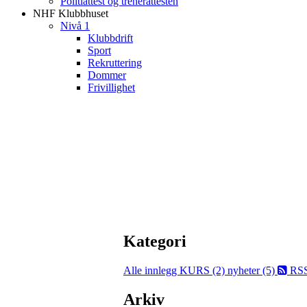
Politiattest og trenerattesten
NHF Klubbhuset
Nivå 1
Klubbdrift
Sport
Rekruttering
Dommer
Frivillighet
Kategori
Alle innlegg
KURS (2)
nyheter (5)
RS
Arkiv