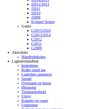
J2012/2013
J2011
J2010
J2009
Kvinner Senior
Gutter
G2015/2016
G2013/2014
G2012
G2011
G2009
Aktiviteter
Håndballskolen
Laglederhåndbok
Innledning
Roller rundt lag
Lagleders oppgaver
Spond
Overgang og lisens
Økonomi
Treningsforhold
Utstyr
Kamper og cuper
Utdanning