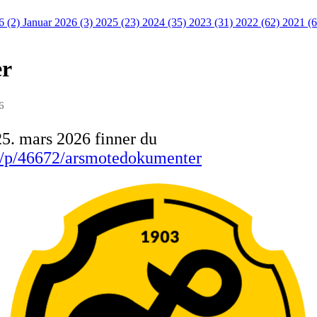
6 (2)
Januar 2026 (3)
2025 (23)
2024 (35)
2023 (31)
2022 (62)
2021 (
er
6
5. mars 2026 finner du
xt/p/46672/arsmotedokumenter